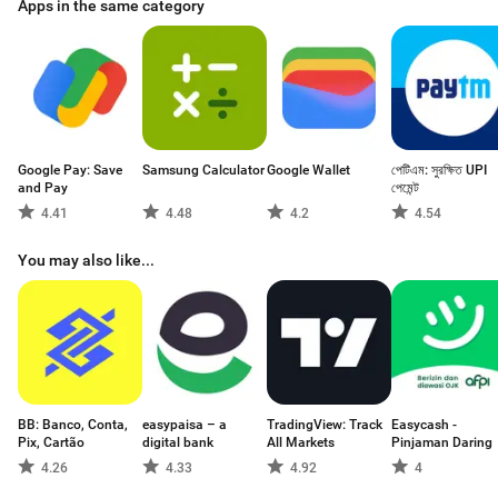
Apps in the same category
Google Pay: Save
Samsung Calculator
Google Wallet
পেটিএম: সুরক্ষিত UPI
and Pay
পেমেন্ট
4.41
4.48
4.2
4.54
You may also like...
BB: Banco, Conta,
easypaisa – a
TradingView: Track
Easycash -
Pix, Cartão
digital bank
All Markets
Pinjaman Daring
4.26
4.33
4.92
4