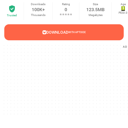
Downloads
Rating
Size
Age
100K+
0
123.5MB
PEGI-3
Thousands
Megabytes
Trusted
DOWNLOAD
WITH APTOIDE
AD