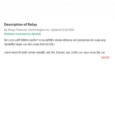
Description of Relay
By Relay Financial Technologies Inc.
·
Updated 5/8/2026
·
Malware-scanned by Aptoide
রিলে হলো একটি ডিজিটাল ব্যাংকিং* যা স্ব-প্রতিষ্ঠিত ব্যবসার মালিকদের অর্থ ব্যবস্থাপনায় দক্ষ হওয়ার জন্য
প্রয়োজনীয় সরঞ্জাম এবং জ্ঞান দেওয়ার উদ্দেশ্যে তৈরি।
কোনো লুকানো ফি ছাড়াই আপনার অ্যাকাউন্ট, কার্ড, বিল, ইনভয়েস, খরচ, তহবিল এবং আরও অনেক কিছু এক
জায়গায় সংযুক্ত করুন এবং আর্থিক অনুমানের পরিবর্তে প্রকৃত স্বচ্ছতা নিশ্চিত করুন।
MORE
ট্যাক্স, বেতন, লাভ এবং আরও অনেক কিছু গুছিয়ে রাখার জন্য ২০টি পর্যন্ত চেকিং অ্যাকাউন্ট।
শতাংশ বা ডলারের পরিমাণ অনুযায়ী স্বয়ংক্রিয় ট্রান্সফারের নিয়ম।
অন্তর্নির্মিত ব্যয় নিয়ন্ত্রণ সহ ৫০টি পর্যন্ত ভিসা® ডেবিট কার্ড**।
স্বয়ংক্রিয়ভাবে রসিদ সংগ্রহ এবং খরচের শ্রেণিবিভাগ।
ACH, ওয়্যার ট্রান্সফার এবং চেক সহ বিভিন্ন নমনীয় পেমেন্ট পদ্ধতি।
স্বয়ংক্রিয় ফলো-আপ সহ ইনভয়েস এবং পেমেন্টের অনুরোধ।
আমেরিকা জুড়ে ১,৫০,০০০-এরও বেশি ব্যবসার আস্থাভাজন। আরও জানতে ভিজিট করুন relayfi.com
*রিলে একটি ফিন্যান্সিয়াল টেকনোলজি কোম্পানি এবং এটি FDIC-বীমাকৃত ব্যাংক নয়। ব্যাংকিং পরিষেবা প্রদান
করে থ্রেড ব্যাংক, মেম্বার FDIC।