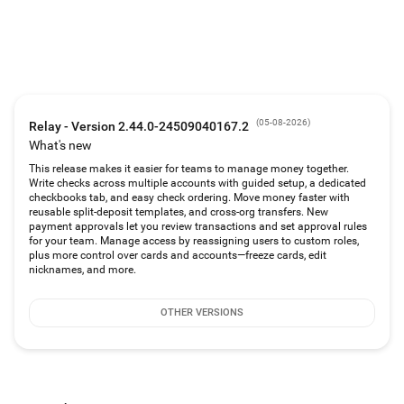
রিলে ভিসা® ডেবিট কার্ডটি ভিসা ইউ.এস.এ. ইনকর্পোরেটেড-এর লাইসেন্স অনুযায়ী থ্রেড ব্যাংক (সদস্য
এফডিআইসি) দ্বারা ইস্যু করা হয় এবং এটি এমন যেকোনো স্থানে ব্যবহার করা যেতে পারে যেখানে ভিসা ডেবিট
কার্ড গ্রহণ করা হয়।
(
05-08-2026
)
Relay - Version 2.44.0-24509040167.2
What's new
This release makes it easier for teams to manage money together.
Write checks across multiple accounts with guided setup, a dedicated
checkbooks tab, and easy check ordering. Move money faster with
reusable split-deposit templates, and cross-org transfers. New
payment approvals let you review transactions and set approval rules
for your team. Manage access by reassigning users to custom roles,
plus more control over cards and accounts—freeze cards, edit
nicknames, and more.
OTHER VERSIONS