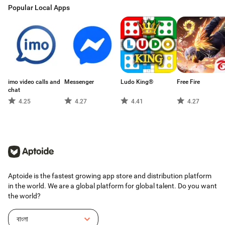
Popular Local Apps
imo video calls and
Messenger
Ludo King®
Free Fire
chat
4.25
4.27
4.41
4.27
Aptoide is the fastest growing app store and distribution platform
in the world. We are a global platform for global talent. Do you want
the world?
বাংলা