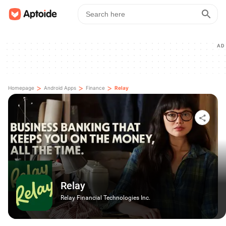
AD
>
>
>
Homepage
Android Apps
Finance
Relay
Relay
Relay Financial Technologies Inc.